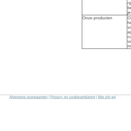
r
b
j
Onze producten
O
h
v
a
c
v
m
Algemene voorwaarden
|
Privacy- en cookieverklaring
|
Wie zijn wij