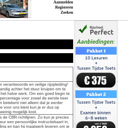
Aanmelden
Registeren
Zoeken
 verantwoorde en veilige rijopleiding!
standig achter het stuur kruipen om te
is het halve werk. Om een goed begin te
spercentage voor zowel de eerste keer
n betekent niet alleen dat je eerder
je voor ons kiest kun je er dus op
 weinig mogelijk kost.
s de CBR-richtlijnen. Zo kun je precies
eur een persoonlijke instructiekaart in,
eiding en kan hij maatwerk leveren om je