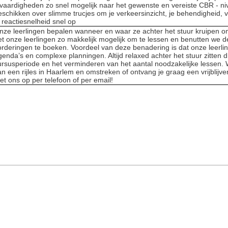
ijvaardigheden zo snel mogelijk naar het gewenste en vereiste CBR - niv
eschikken over slimme trucjes om je verkeersinzicht, je behendigheid,
e reactiesnelheid snel op
nze leerlingen bepalen wanneer en waar ze achter het stuur kruipen o
et onze leerlingen zo makkelijk mogelijk om te lessen en benutten we de
orderingen te boeken. Voordeel van deze benadering is dat onze leerli
genda’s en complexe planningen. Altijd relaxed achter het stuur zitten d
ursusperiode en het verminderen van het aantal noodzakelijke lessen.
an een rijles in Haarlem en omstreken of ontvang je graag een vrijblij
et ons op per telefoon of per email!