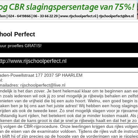
hool Perfect
 uur proefles GRATIS!
ttp://www.rijschoolperfect.nl
aden-Powellstraat 177 2037 SP HAARLEM
l:
mailadres: rijschoolperfect@live.nl
indelijk is het dan zover. Je bent helemaal klaar om te beginnen aan een
n zoals iedereen wil ook jij zo snel mogelijk je rijbewijs behalen en zelf
enieten van de vrijheid die bij een auto hoort. Welnu, een goed begin 
aken ben je bij ons aan het juiste adres! Wij hebben een hoog slaging
frijden als ook de tweede keer. Zo snel mogelijk slagen voor je rijexame
elfstandig kunt rijden, het betekent ook dat je minder kosten maakt. Als 
ekenen dat de kans groot is dat je snel je rijbewijs haalt en dat het je zo
ij volgen de CBR-rijprocedure. Onze leerlingen krijgen dus rijles volgen
an de eisen van de examinator voldoen. Tijdens de rijles vult de instruct
o blijft hij of zijn precies op de hoogte van de vorderingen van je rijopl