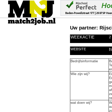
Uw partner: Rijsc
WEEKACTIE
2
WEBSITE
h
Bedrijfsinformatie
B
Te
e
Wie zijn wij?
E
E
g
m
a
z
r
wat doen wij?
W
a
z