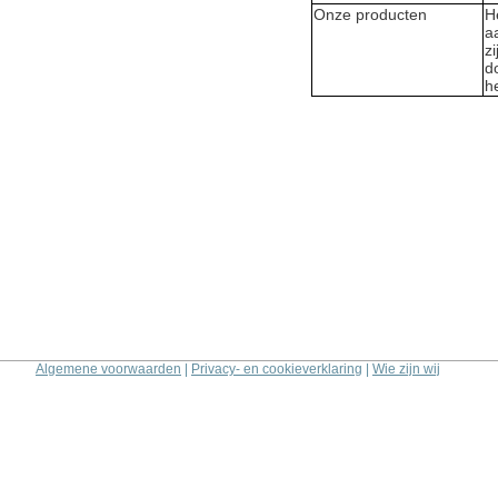
Onze producten
H
a
z
d
h
Algemene voorwaarden
|
Privacy- en cookieverklaring
|
Wie zijn wij