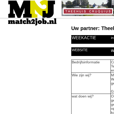
Uw partner: Thee
WEEKACTIE
i
WEBSITE
w
Bedrijfsinformatie
C
T
e
Wie zijn wij?
M
W
g
G
wat doen wij?
O
g
g
o
k