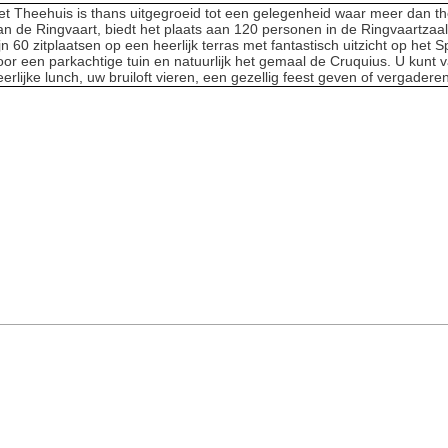
et Theehuis is thans uitgegroeid tot een gelegenheid waar meer dan t
an de Ringvaart, biedt het plaats aan 120 personen in de Ringvaartzaa
ijn 60 zitplaatsen op een heerlijk terras met fantastisch uitzicht op h
oor een parkachtige tuin en natuurlijk het gemaal de Cruquius. U kunt
eerlijke lunch, uw bruiloft vieren, een gezellig feest geven of vergader