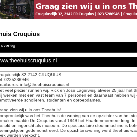
huis Cruquius
n overleg
ww.theehuiscruquius.nl
ruquiusdijk 32 2142 CRUQUIUS
el: 0235286946
mailadres: info@theehuiscruquius.nl
et veel plezier runnen wij, Rick en José Lagerweij, alweer 25 jaar het t
ij werken met een vast team van 7 personen en daarnaast hebben wij 
emotiveerde scholieren, studenten en oproepdames.
raag zien wij u in ons Theehuis!
orspronkelijk was het Theehuis de woning van de opzichter van het 
emalen maalde De Cruquius vanaf 1849 het Haarlemmermeer leeg. In 
esteld en ingericht als museum. De spectaculaire stoommachine is beh
peningstijden gedemonstreerd. De opzichterswoning werd theehuis waar
oek werden verkocht.