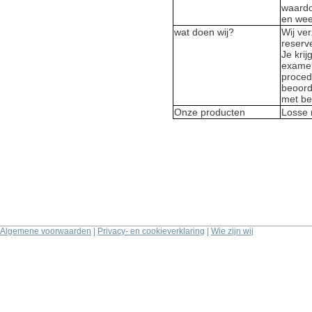
waardoo
en wee
wat doen wij?
Wij ver
reserv
Je kri
examen
procedu
beoord
met beh
Onze producten
Losse 
Algemene voorwaarden
|
Privacy- en cookieverklaring
|
Wie zijn wij