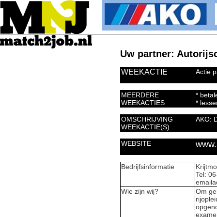
Uw partner: Autorijs
WEEKACTIE
Actie 
MEERDERE
* betal
WEEKACTIES
* less
OMSCHRIJVING
AKO: D
WEEKACTIE(S)
WEBSITE
www.a
Bedrijfsinformatie
Krijt
Tel: 0
emaila
Wie zijn wij?
Om gel
rijople
opgeno
examen