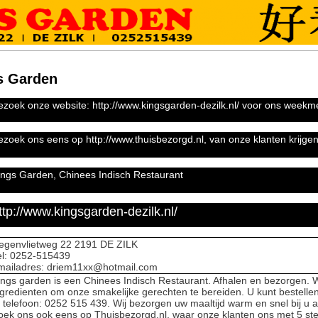
s Garden
ezoek onze website: http://www.kingsgarden-dezilk.nl/ voor ons weekm
ezoek ons eens op http://www.thuisbezorgd.nl, van onze klanten krijgen 
ings Garden, Chinees Indisch Restaurant
ttp://www.kingsgarden-dezilk.nl/
egenvlietweg 22 2191 DE ZILK
el: 0252-515439
mailadres: driem11xx@hotmail.com
ings garden is een Chinees Indisch Restaurant. Afhalen en bezorgen. W
ngredienten om onze smakelijke gerechten te bereiden. U kunt bestelle
f telefoon: 0252 515 439. Wij bezorgen uw maaltijd warm en snel bij u a
oek ons ook eens op Thuisbezorgd.nl, waar onze klanten ons met 5 st