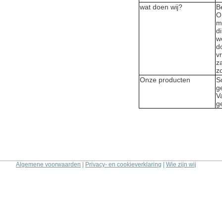
wat doen wij?
B
O
m
d
w
d
vr
z
z
Onze producten
S
g
V
g
Algemene voorwaarden
|
Privacy- en cookieverklaring
|
Wie zijn wij