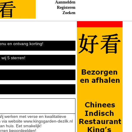
Aanmelden
Registeren
Zoeken
enu en ontvang korting!
wij 5 sterren!
ij werken met verse en kwalitatieve
n via website www.kingsgarden-dezilk.nl
an huis. Eet smakelijk!
erren beoordeelden!