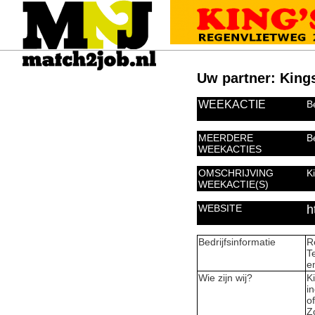
Uw partner: King
WEEKACTIE
B
MEERDERE
B
WEEKACTIES
OMSCHRIJVING
K
WEEKACTIE(S)
WEBSITE
h
Bedrijfsinformatie
R
T
e
Wie zijn wij?
K
i
o
Z